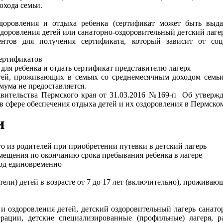
охода семьи.
доровления и отдыха ребенка (сертификат может быть выд
здоровления детей или санаторно-оздоровительный детский лаге
ентов для получения сертификата, который зависит от соц
сертификатов
 для ребенка и отдать сертификат представителю лагеря
тей, проживающих в семьях со среднемесячным доходом сем
ума не предоставляется.
вительства Пермского края от 31.03.2016 №169-п Об утверж
 сфере обеспечения отдыха детей и их оздоровления в Пермско
и
о из родителей при приобретении путевки в детский лагерь
змещения по окончанию срока пребывания ребенка в лагере
 год единовременно
ели) детей в возрасте от 7 до 17 лет (включительно), проживаю
и оздоровления детей, детский оздоровительный лагерь санат
рации, детские специализированные (профильные) лагеря, 