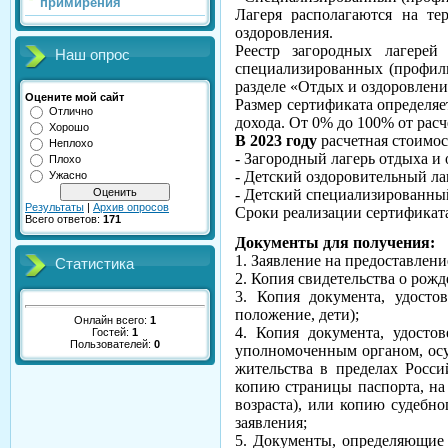
примирения
Лагеря располагаются на те
оздоровления.
Реестр загородных лагерей
Наш опрос
специализированных (профиль
разделе «Отдых и оздоровлени
Оцените мой сайт
Размер сертификата определяе
Отлично
дохода. От 0% до 100% от рас
Хорошо
В 2023 году
расчетная стоимос
Неплохо
- Загородный лагерь отдыха и 
Плохо
- Детский оздоровительный лаг
Ужасно
- Детский специализированный
Результаты
|
Архив опросов
Сроки реализации сертификата
Всего ответов:
171
Документы для получения:
1. Заявление на предоставлен
Статистика
2. Копия свидетельства о рожд
3. Копия документа, удосто
положение, дети);
Онлайн всего:
1
4. Копия документа, удосто
Гостей:
1
Пользователей:
0
уполномоченным органом, ос
жительства в пределах Росси
копию страницы паспорта, на 
возраста), или копию судебн
заявления;
5. Документы, определяющие 