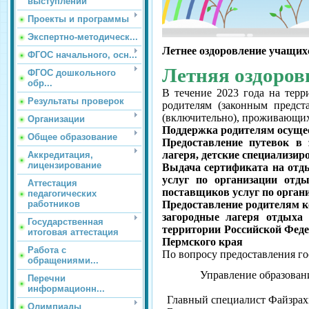
выступлений
Проекты и программы
Экспертно-методическ...
Летнее оздоровление учащих
ФГОС начального, осн...
Летняя оздоров
ФГОС дошкольного
обр...
В течение 2023 года на терр
Результаты проверок
родителям (законным предст
(включительно), проживающих 
Организации
Поддержка родителям осуще
Общее образование
Предоставление путевок в 
лагеря, детские специализи
Аккредитация,
лицензирование
В
ыдача сертификата на отды
услуг по организации отд
Аттестация
поставщиков услуг по органи
педагогических
работников
Предоставление родителям к
загородные лагеря отдыха 
Государственная
территории Российской Феде
итоговая аттестация
Пермского края
Работа с
По вопросу предоставления г
обращениями...
Управление образован
Перечни
информационн...
Главный специалист Файзра
Олимпиады