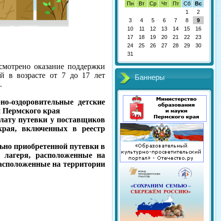
Пн
Вт
Ср
Чт
Пт
Сб
Вс
1
2
3
4
5
6
7
8
9
10
11
12
13
14
15
16
17
18
19
20
21
22
23
24
25
26
27
28
29
30
31
усмотрено оказание поддержки
й в возрасте от 7 до 17 лет
Баннеры
.
но-оздоровительные детские
и Пермского края
плату путевки у поставщиков
края, включенных в реестр
ьно приобретенной путевки в
е лагеря, расположенные на
расположенные на территории