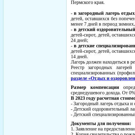
Пермского края.
-
в загородный лагерь отдых
детей, оставшихся без попече
менее 7 дней в период зимних,
-
в детский оздоровительный
детей-сирот, детей, оставших
24 дней;
-
в детские специализирова
детей-сирот, детей, оставших
14 дней.
Лагерь должен находиться в р
Реестр загородных лагерей
специализированных (профиль
разделе «Отдых и оздоровлен
Размер компенсации
опреде
среднедушевого дохода. От 0
В 2023 году расчетная стоим
- Загородный лагерь отдыха и 
- Детский оздоровительный лаг
- Детский специализированный
Документы для получения:
1. Заявление на предоставлен
2. Копия свидетельства о рожд