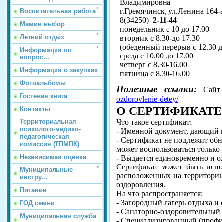
Владимировна
г.Гремячинск, ул.Ленина 164-а
Воспитательная работа
8(34250)
2-11-44
Мамин выбор
понедельник с 10 до 17.00
Летний отдых
вторник с 8.30-до 17.30
(обеденный перерыв с 12.30 д
Информация по
среда с 10.00 до 17.00
вопрос...
четверг с 8.30-16.00
Информация о закупках
пятница с 8.30-16.00
Фотоальбомы
Полезные ссылки:
Сайт
Гостевая книга
ozdorovlenie-detey/
О СЕРТИФИКАТЕ
Контакты
Что такое сертификат:
Территориальная
психолого-медико-
- Именной документ, дающий п
педагогическая
- Сертификат не подлежит об
комиссия (ТПМПК)
может воспользоваться только 
Независимая оценка
- Выдается единовременно и од
Сертификат может быть испо
Муниципальные
расположенных на территории
инстру...
оздоровления.
Питание
На что распространяется:
- Загородный лагерь отдыха и 
ГОД семьи
- Санаторно-оздоровительный д
Муниципальная служба
- Специализированный (профил