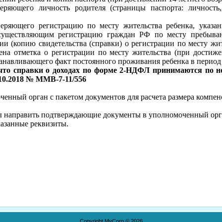
веряющего личность родителя (страницы паспорта: личность,
веряющего регистрацию по месту жительства ребенка, указан
существляющим регистрацию граждан РФ по месту пребыван
ии (копию свидетельства (справки) о регистрации по месту жи
ена отметка о регистрации по месту жительства (при достиже
анавливающего факт постоянного проживания ребенка в период (
то справки о доходах по форме 2-НДФЛ принимаются по но
10.2018 № ММВ-7-11/556
оченный орган с пакетом документов для расчета размера компе
ны направить подтверждающие документы в уполномоченный орг
казанные реквизиты.
Copyright MyCorp © 2026