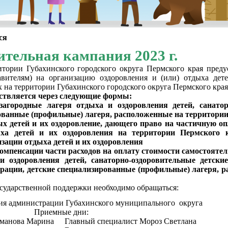
ся
ительная кампания 2023 г.
итории Губахинского городского округа Пермского края пред
авителям) на организацию оздоровления и (или) отдыха дете
на территории Губахинского городского округа Пермского края
ствляется через следующие формы:
загородные лагеря отдыха и оздоровления детей, санатор
рованные (профильные) лагеря, расположенные на территори
х детей и их оздоровление, дающего право на частичную о
ыха детей и их оздоровления на территории Пермского 
зации отдыха детей и их оздоровления
омпенсации части расходов на оплату стоимости самостоятел
и оздоровления детей, санаторно-оздоровительные детски
рации, детские специализированные (профильные) лагеря, 
осударственной поддержки необходимо обращаться:
ия администрации Губахинского муниципального округа
Приемные дни:
хманова Марина
Главный специалист Мороз Светлана