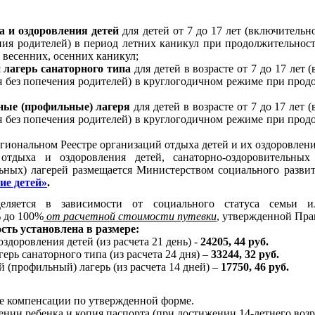
а и оздоровления детей
для детей от 7 до 17 лет (включительн
ния родителей) в период летних каникул при продолжительнос
 весенних, осенних каникул;
 лагерь санаторного типа
для детей в возрасте от 7 до 17 лет
ся без попечения родителей) в круглогодичном режиме при про
нные (профильные) лагеря
для детей в возрасте от 7 до 17 лет
ся без попечения родителей) в круглогодичном режиме при про
егиональном Реестре организаций отдыха детей и их оздоровлени
 отдыха и оздоровления детей, санаторно-оздоровительных
ных) лагерей размещается Министерством социального развит
ие детей»
.
ляется в зависимости от социального статуса семьи ил
% до 100%
от расчетной стоимости путевки
, утвержденной Пра
ость установлена в размере:
оздоровления детей (из расчета 21 день) -
24205, 44 руб.
ерь санаторного типа (из расчета 24 дня) –
33244, 32 руб.
 (профильный) лагерь (из расчета 14 дней) –
17750, 46 руб.
ие компенсации по утвержденной форме.
ении ребенка и копия паспорта (при достижении 14-летнего возр