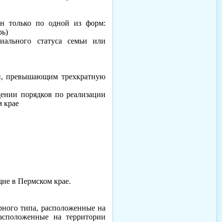
ан только по одной из форм:
рь)
иального статуса семьи или
ьи, превышающим трехкратную
дении порядков по реализации
м крае
щие в Пермском крае.
орного типа, расположенные на
расположенные на территории