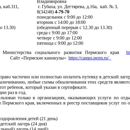
Владимировна
, каб.311,
г. Губаха, ул. Дегтярева, д.16а, каб. № 3,
8(34248)
4-79-70
понедельник с 9:00 до 12:00
вторник с 14:00 до 18:00
о 13.30)
(обеденный перерыв с 12.30 до 13.30)
среда с 9:00 до 17:00
четверг с 9:00 до 12:00
пятница с 9:00 до 12:00
 Министерства социального развития Пермского края
ht
Сайт «Пермские каникулы»
https://camps.perm.ru/
раво частично или полностью оплатить путевку в детский лагер
наличиванию, любые схемы обналичивания этих средств являют
тот ребенок, который указан в сертификате.
ин раз в год.
льзован только в организациях, оказывающих услуги по отды
 Пермского края, включенных в реестр поставщиков услуг по о
оздоровления детей (21 день)
етский лагерь (24 дня)
ьный) лагерь (14 дней)