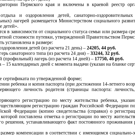
рритории Пермского края и включены в краевой реестр ор
 отдыха и оздоровления детей, санаторно-оздоровительных
ных) лагерей размещается Министерством социального развит
е детей».
тся в зависимости от социального статуса семьи или размера с
четной стоимости путевки, утвержденной Правительством Пермск
ть установлена в размере:
оздоровления детей (из расчета 21 день) –
24205, 44 руб.
ерь санаторного типа (из расчета 24 дня) –
33244, 32 руб.
 (профильный) лагерь (из расчета 14 дней) –
17750, 46 руб.
 – 15 календарных дней с момента выдачи (указан на бланке сер
ие сертификата по утвержденной форме;
ении ребенка и копия паспорта (при достижении 14-летнего возр
веряющего личность родителя (страницы паспорта: личность,
веряющего регистрацию по месту жительства ребенка, указан
уществляющим регистрацию граждан Российской Федерации по 
йской Федерации (копию свидетельства (справки) о регистра
которой поставлена отметка о регистрации по месту жительст
ого решения, устанавливающего факт постоянного проживания р
размер компенсации в соответствии с имеющимся социально-